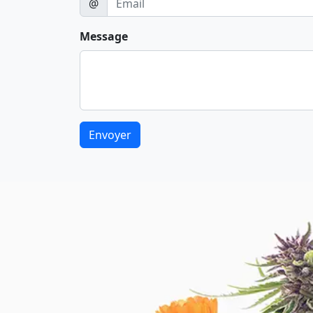
@
Message
Envoyer